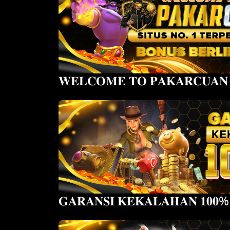
𝐖𝐄𝐋𝐂𝐎𝐌𝐄 𝐓𝐎 𝐏𝐀𝐊𝐀𝐑𝐂𝐔𝐀𝐍
𝐆𝐀𝐑𝐀𝐍𝐒𝐈 𝐊𝐄𝐊𝐀𝐋𝐀𝐇𝐀𝐍 𝟏𝟎𝟎%