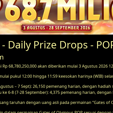
- Daily Prize Drops - PO
m
ai Rp 68,780,250,000 akan diberikan mulai 3 Agustus 2026 1
 mulai pukul 12:00 hingga 11:59 keesokan harinya (WIB) se
gustus – 7 Sept): 26,150 pemenang harian, dengan hadiah se
 ke 6-8 (7-28 September): 4,375 pemenang harian, dengan ha
asang taruhan dengan uang asli pada permainan “Gates of
in dalam permainan Gates of Olympus POP sesuai dengan