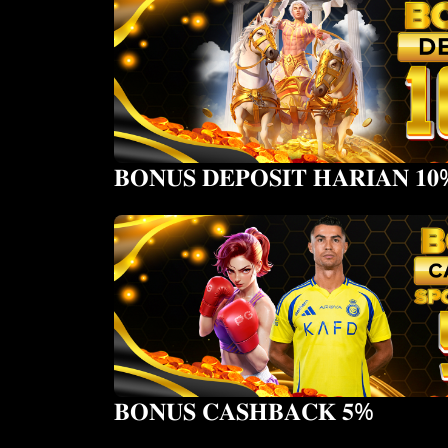
𝐁𝐎𝐍𝐔𝐒 𝐃𝐄𝐏𝐎𝐒𝐈𝐓 𝐇𝐀𝐑𝐈𝐀𝐍 𝟏
𝐁𝐎𝐍𝐔𝐒 𝐂𝐀𝐒𝐇𝐁𝐀𝐂𝐊 𝟓%