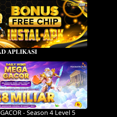
 𝐀𝐏𝐋𝐈𝐊𝐀𝐒𝐈
GACOR - Season 4 Level 5