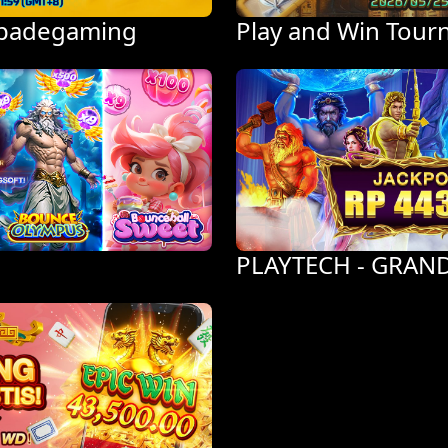
Spadegaming
Play and Win Tou
PLAYTECH - GRAN