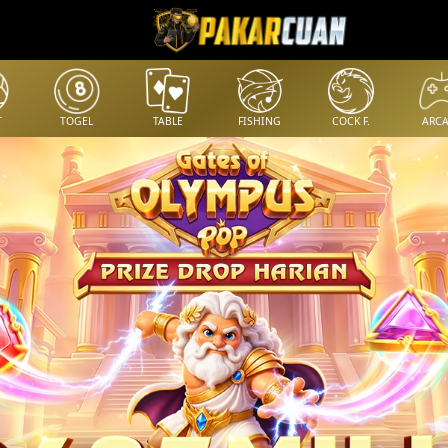
T
TOGEL
TABLE
FISHING
COCK F.
ARC