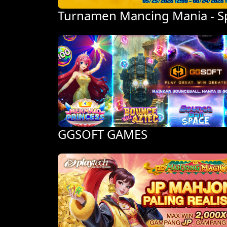
Turnamen Mancing Mania - 
GGSOFT GAMES