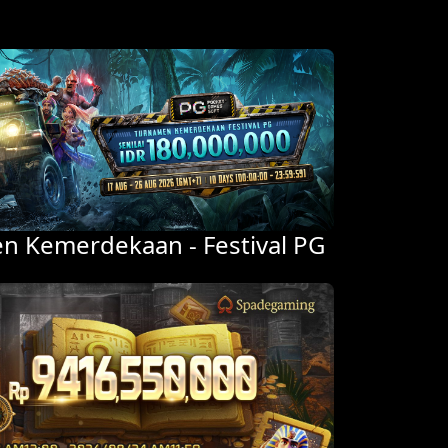
n Kemerdekaan - Festival PG