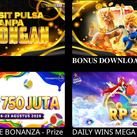
𝐁𝐎𝐍𝐔𝐒 𝐃𝐎𝐖𝐍𝐋𝐎𝐀
E BONANZA - Prize
DAILY WINS MEGA 