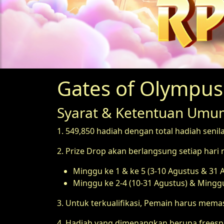
Gates of Olympus 
Syarat & Ketentuan Umu
1. 549,850 hadiah dengan total hadiah senil
2. Prize Drop akan berlangsung setiap hari
Minggu ke 1 & ke 5 (3-10 Agustus & 31 A
Minggu ke 2-4 (10-31 Agustus) & Minggu
3. Untuk terkualifikasi, Pemain harus mem
4. Hadiah yang dimenangkan berupa freesp