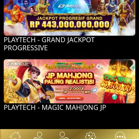
PLAYTECH - GRAND JACKPOT
PROGRESSIVE
PLAYTECH - MAGIC MAHJONG JP