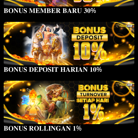
𝐁𝐎𝐍𝐔𝐒 𝐌𝐄𝐌𝐁𝐄𝐑 𝐁𝐀𝐑𝐔 𝟑𝟎%
𝐁𝐎𝐍𝐔𝐒 𝐃𝐄𝐏𝐎𝐒𝐈𝐓 𝐇𝐀𝐑𝐈𝐀𝐍 𝟏𝟎%
𝐁𝐎𝐍𝐔𝐒 𝐑𝐎𝐋𝐋𝐈𝐍𝐆𝐀𝐍 𝟏%