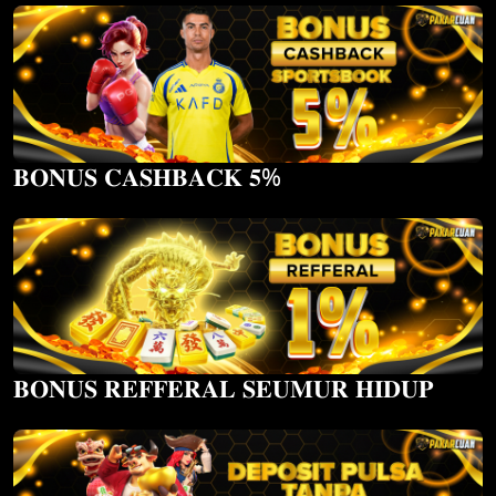
𝐁𝐎𝐍𝐔𝐒 𝐂𝐀𝐒𝐇𝐁𝐀𝐂𝐊 𝟓%
𝐁𝐎𝐍𝐔𝐒 𝐑𝐄𝐅𝐅𝐄𝐑𝐀𝐋 𝐒𝐄𝐔𝐌𝐔𝐑 𝐇𝐈𝐃𝐔𝐏