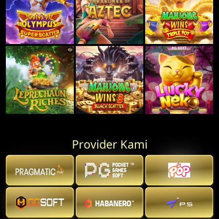
Provider Kami